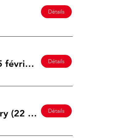
Détails
Détails
Soirée match aux cartes à la patinoire de Lutry (5 février 2026)
Détails
Initiation Curling + Raclette à la patinoire de Lutry (22 janvier 2026)