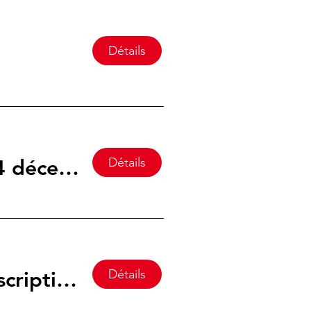
Détails
Détails
Soirée match aux cartes à la patinoire de Lutry (4 décembre 2025)
Détails
Calendrier de l'avent dans le bourg de Lutry - Inscription 2025