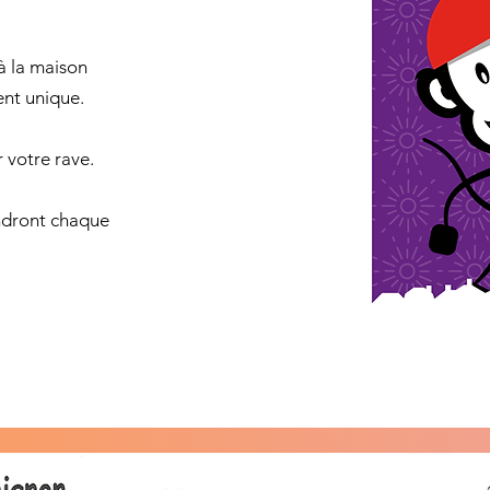
à la maison
ent unique.
 votre rave.
endront chaque