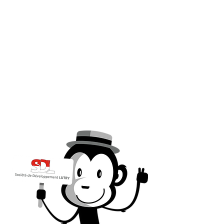
Qui sommes-nou
La SDL, fondée a
activement au dé
organisant et en 
manifestations v
culturel, social 