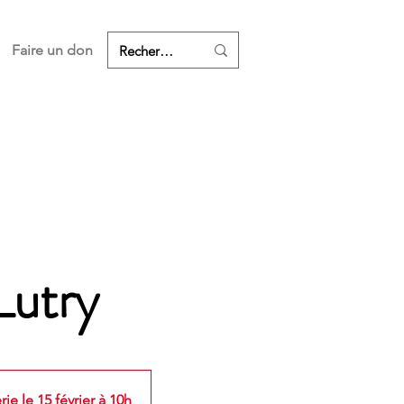
Faire un don
Lutry
rie le 15 février à 10h