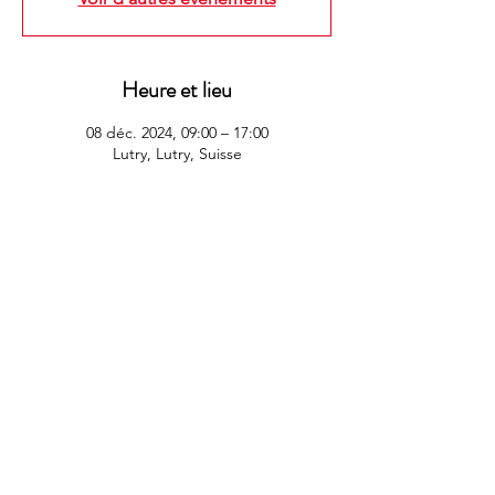
Heure et lieu
08 déc. 2024, 09:00 – 17:00
Lutry, Lutry, Suisse
Contact
:
Société de Développement de Lutry
p.a. Josiane Rappaz
Chemin de Mourat 36
1095 Lutry / Vaud
info@sdlutry.ch
Conditions générales