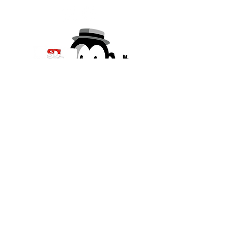
Qui sommes-nous ?
La SDL, fondée au début du XXe siècle,
contribue activement au développement et à
l'essor de Lutry en organisant et en soutenant
des actions et des manifestations visant à
promouvoir le développement culturel, social
et économique de Lutry.