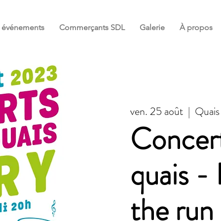
et événements
Commerçants SDL
Galerie
À propos
ven. 25 août
  |  
Quais
Concert
quais -
the run