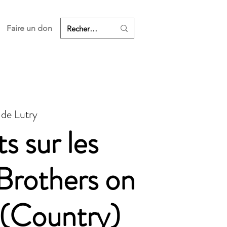
Faire un don
 de Lutry
s sur les
 Brothers on
 (Country)