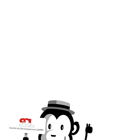
Qui sommes-nou
La SDL, fondée a
activement au dé