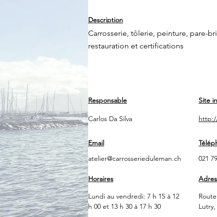
Description
Carrosserie, tôlerie, peinture, pare-b
restauration et certifications
Responsable
Site i
Carlos Da Silva
http:
Email
Télép
atelier@carrosserieduleman.ch
021 79
Horaires
Adres
Lundi au vendredi: 7 h 15 à 12
Route
h 00 et 13 h 30 à 17 h 30
Lutry,