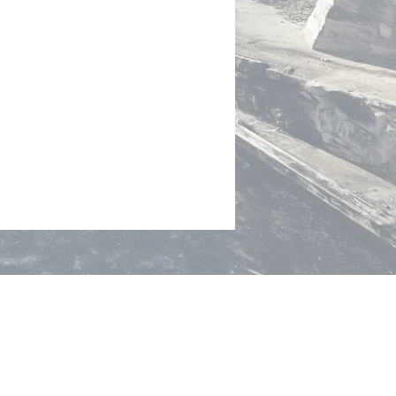
s ?
u début du XXe siècle, contribue
veloppement et à l'essor de Lutry en
soutenant des actions et des