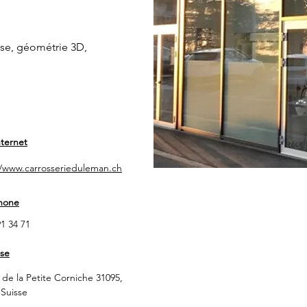
rise, géométrie 3D,
nternet
//www.carrosserieduleman.ch
hone
1 34 71
se
 de la Petite Corniche 31095,
 Suisse