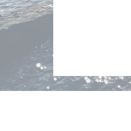
Contact
:
Société de Développement de Lutry
p.a. Josiane Rappaz
Chemin de Mourat 36